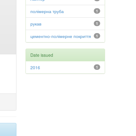
полімерна труба
1
рукав
1
цементно-полімерне покриття
1
Date issued
2016
1