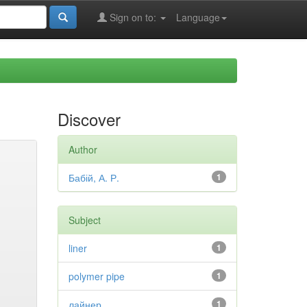
Sign on to:
Language
Discover
Author
Бабій, А. Р.
1
Subject
liner
1
polymer pipe
1
лайнер
1