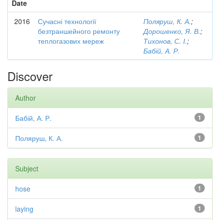
Date
2016
Сучасні технології
Поляруш, К. А.
;
безтраншейного ремонту
Дорошенко, Я. В.
;
теплогазових мереж
Тихонов, С. І.
;
Бабій, А. Р.
Discover
Author
Бабій, А. Р.
1
Поляруш, К. А.
1
Subject
hose
1
laying
1