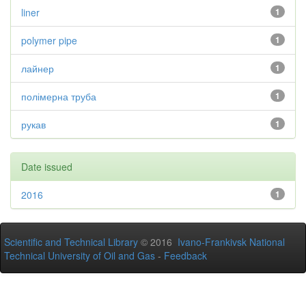
liner
1
polymer pipe
1
лайнер
1
полімерна труба
1
рукав
1
Date issued
2016
1
Scientific and Technical Library
© 2016
Ivano-Frankivsk National
Technical University of Oil and Gas
-
Feedback