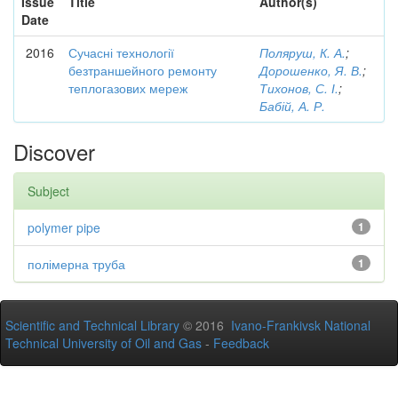
Issue
Title
Author(s)
Date
2016
Сучасні технології
Поляруш, К. А.
;
безтраншейного ремонту
Дорошенко, Я. В.
;
теплогазових мереж
Тихонов, С. І.
;
Бабій, А. Р.
Discover
Subject
polymer pipe
1
полімерна труба
1
Scientific and Technical Library
© 2016
Ivano-Frankivsk National
Technical University of Oil and Gas
-
Feedback