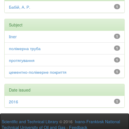
Бабій, А. Р.
1
Subject
liner
1
полімерна труба
1
протягування
1
цементно-полімерне покриття
1
Date issued
2016
1
Scientific and Technical Library
© 2016
Ivano-Frankivsk National
Technical University of Oil and Gas
-
Feedback