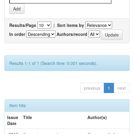
Results/Page
|
Sort items by
In order
Authors/record
Results 1-1 of 1 (Search time: 0.001 seconds).
previous
1
next
Item hits:
Issue
Title
Author(s)
Date