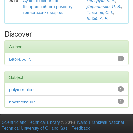
2016
Сучасні технології
Поляруш, К. А.
;
безтраншейного ремонту
Дорошенко, Я. В.
;
теплогазових мереж
Тихонов, С. І.
;
Бабій, А. Р.
Discover
Author
Бабій, А. Р.
1
Subject
polymer pipe
1
протягування
1
Scientific and Technical Library
© 2016
Ivano-Frankivsk National
Technical University of Oil and Gas
-
Feedback