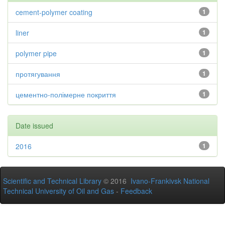
cement-polymer coating
1
liner
1
polymer pipe
1
протягування
1
цементно-полімерне покриття
1
Date issued
2016
1
Scientific and Technical Library
© 2016
Ivano-Frankivsk National
Technical University of Oil and Gas
-
Feedback