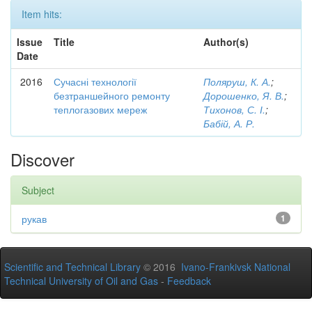
Item hits:
Issue
Title
Author(s)
Date
2016
Сучасні технології
Поляруш, К. А.
;
безтраншейного ремонту
Дорошенко, Я. В.
;
теплогазових мереж
Тихонов, С. І.
;
Бабій, А. Р.
Discover
Subject
рукав
1
Scientific and Technical Library
© 2016
Ivano-Frankivsk National
Technical University of Oil and Gas
-
Feedback