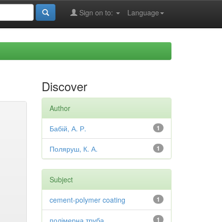
Sign on to:
Language
Discover
Author
Бабій, А. Р.
1
Поляруш, К. А.
1
Subject
cement-polymer coating
1
полімерна труба
1