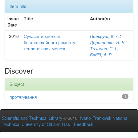
Item hits:
Issue
Title
Author(s)
Date
2016
Сучасні технології
Поляруш, К. А.
;
безтраншейного ремонту
Дорошенко, Я. В.
;
теплогазових мереж
Тихонов, С. І.
;
Бабій, А. Р.
Discover
Subject
протягування
1
Scientific and Technical Library
© 2016
Ivano-Frankivsk National
Technical University of Oil and Gas
-
Feedback