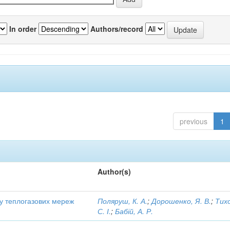
In order
Authors/record
previous
1
Author(s)
ту теплогазових мереж
Поляруш, К. А.
;
Дорошенко, Я. В.
;
Тих
С. І.
;
Бабій, А. Р.