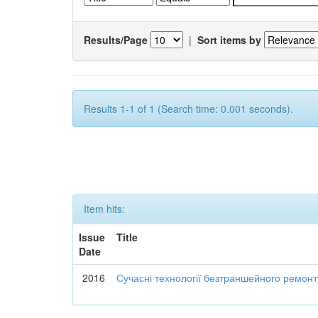
Results/Page
|
Sort items by
Results 1-1 of 1 (Search time: 0.001 seconds).
Item hits:
Issue
Title
Date
2016
Сучасні технології безтраншейного ремон