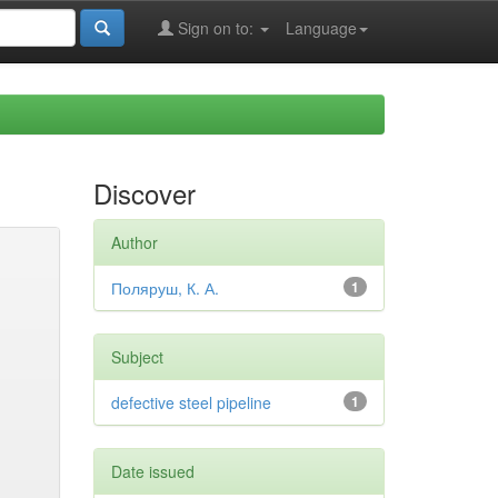
Sign on to:
Language
Discover
Author
Поляруш, К. А.
1
Subject
defective steel pipeline
1
Date issued