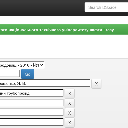
ого національного технічного університету нафти і газу