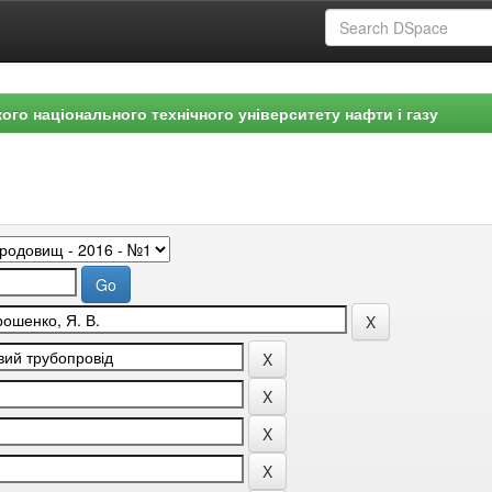
ого національного технічного університету нафти і газу