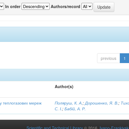
In order
Authors/record
previous
1
Author(s)
ту теплогазових мереж
Поляруш, К. А.
;
Дорошенко, Я. В.
;
Тих
С. І.
;
Бабій, А. Р.
Scientific and Technical Library
© 2016
Ivano-Frankivsk 