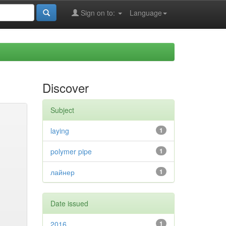
Sign on to:
Language
Discover
Subject
laying
1
polymer pipe
1
лайнер
1
Date issued
2016
1