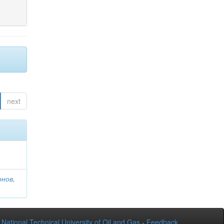
next
онов,
National Technical University of Oil and Gas
-
Feedback