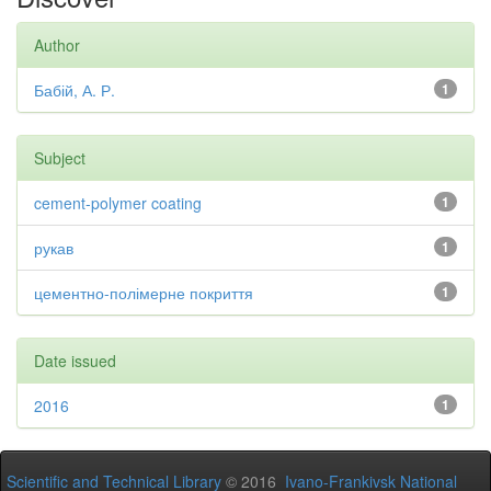
Author
Бабій, А. Р.
1
Subject
cement-polymer coating
1
рукав
1
цементно-полімерне покриття
1
Date issued
2016
1
Scientific and Technical Library
© 2016
Ivano-Frankivsk National