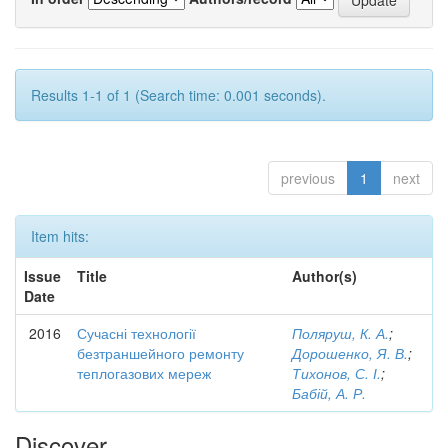
Results 1-1 of 1 (Search time: 0.001 seconds).
previous
1
next
Item hits:
Issue
Title
Author(s)
Date
2016
Сучасні технології
Поляруш, К. А.
;
безтраншейного ремонту
Дорошенко, Я. В.
;
теплогазових мереж
Тихонов, С. І.
;
Бабій, А. Р.
Discover