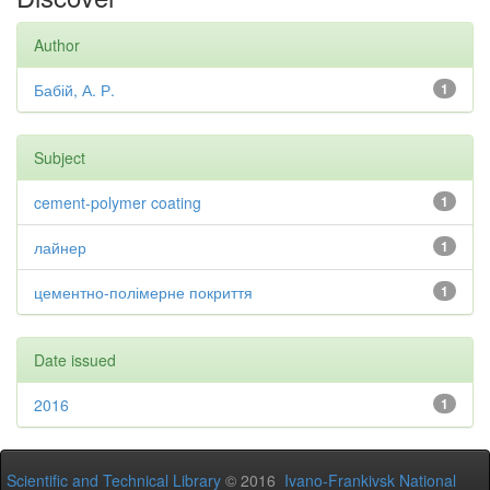
Author
Бабій, А. Р.
1
Subject
cement-polymer coating
1
лайнер
1
цементно-полімерне покриття
1
Date issued
2016
1
Scientific and Technical Library
© 2016
Ivano-Frankivsk National