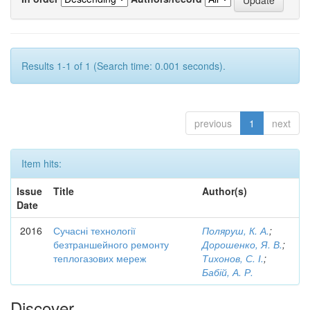
Results 1-1 of 1 (Search time: 0.001 seconds).
previous
1
next
Item hits:
Issue
Title
Author(s)
Date
2016
Сучасні технології
Поляруш, К. А.
;
безтраншейного ремонту
Дорошенко, Я. В.
;
теплогазових мереж
Тихонов, С. І.
;
Бабій, А. Р.
Discover