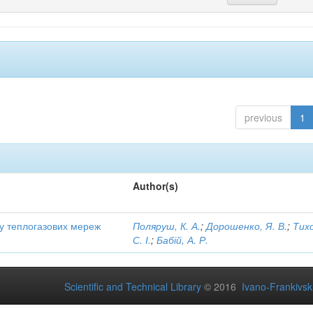
previous
1
Author(s)
ту теплогазових мереж
Поляруш, К. А.
;
Дорошенко, Я. В.
;
Тих
С. І.
;
Бабій, А. Р.
Scientific and Technical Library
© 2016
Ivano-Frankivsk 