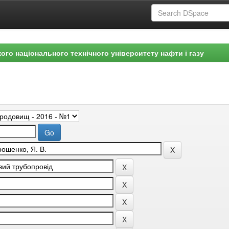
ого національного технічного університету нафти і газу