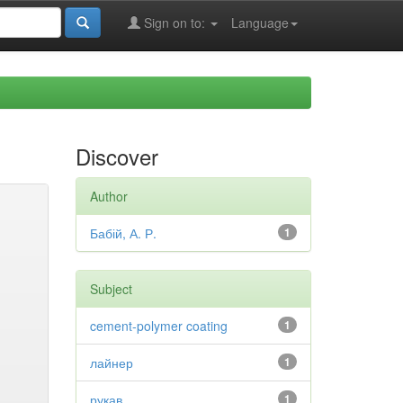
Sign on to:
Language
Discover
Author
Бабій, А. Р.
1
Subject
cement-polymer coating
1
лайнер
1
рукав
1