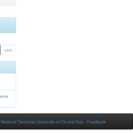
next
онов,
National Technical University of Oil and Gas
-
Feedback