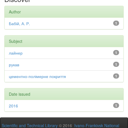
Author
Бабій, А. Р.
1
Subject
лайнер
1
рукав
1
цементно-полімерне покриття
1
Date issued
2016
1
Scientific and Technical Library
© 2016
Ivano-Frankivsk National