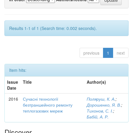
Results 1-1 of 1 (Search time: 0.002 seconds).
previous
1
next
Item hits:
Issue
Title
Author(s)
Date
2016
Сучасні технології
Поляруш, К. А.
;
безтраншейного ремонту
Дорошенко, Я. В.
;
теплогазових мереж
Тихонов, С. І.
;
Бабій, А. Р.
Discover