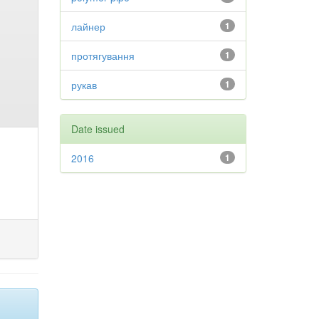
лайнер
1
протягування
1
рукав
1
Date issued
2016
1