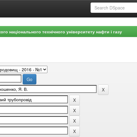
ого національного технічного університету нафти і газу