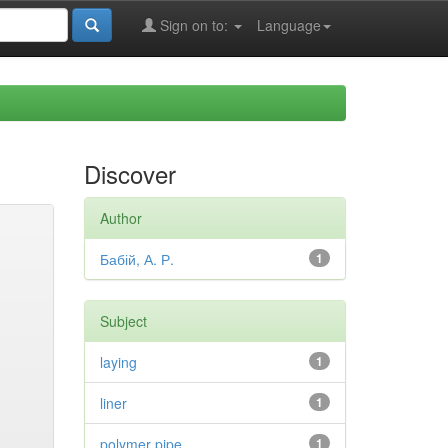
Sign on to:
Language
Discover
Author
Бабій, А. Р.
1
Subject
laying
1
liner
1
polymer pipe
1