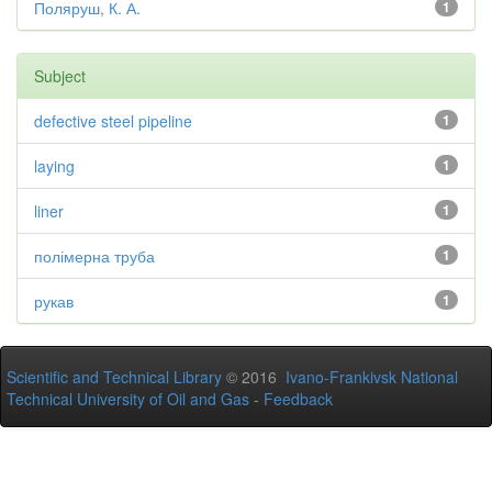
Поляруш, К. А.
1
Subject
defective steel pipeline
1
laying
1
liner
1
полімерна труба
1
рукав
1
Scientific and Technical Library
© 2016
Ivano-Frankivsk National
Technical University of Oil and Gas
-
Feedback