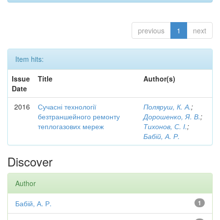
previous
1
next
Item hits:
Issue
Title
Author(s)
Date
2016
Сучасні технології
Поляруш, К. А.
;
безтраншейного ремонту
Дорошенко, Я. В.
;
теплогазових мереж
Тихонов, С. І.
;
Бабій, А. Р.
Discover
Author
Бабій, А. Р.
1