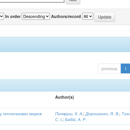
In order
Authors/record
previous
1
Author(s)
ту теплогазових мереж
Поляруш, К. А.
;
Дорошенко, Я. В.
;
Тих
С. І.
;
Бабій, А. Р.