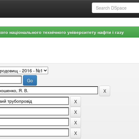
ого національного технічного університету нафти і газу