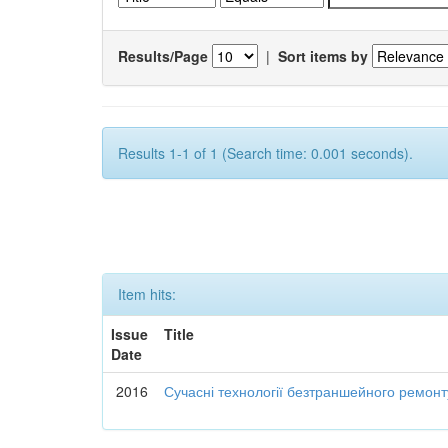
Results/Page
|
Sort items by
Results 1-1 of 1 (Search time: 0.001 seconds).
Item hits:
Issue
Title
Date
2016
Сучасні технології безтраншейного ремон