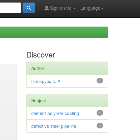
Sign on to:
Language
Discover
Author
Поляруш, К. А.
1
Subject
cement-polymer coating
1
defective steel pipeline
1