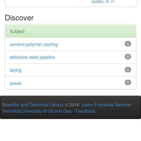
Бабій, А. Р.
Discover
Subject
cement-polymer coating
1
defective steel pipeline
1
laying
1
рукав
1
Scientific and Technical Library
© 2016
Ivano-Frankivsk National
Technical University of Oil and Gas
-
Feedback