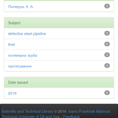
Поляруш, К. А.
1
Subject
defective steel pipeline
1
liner
1
полімерна труба
1
протягування
1
Date issued
2016
1
Scientific and Technical Library
© 2016
Ivano-Frankivsk National
Technical University of Oil and Gas
-
Feedback