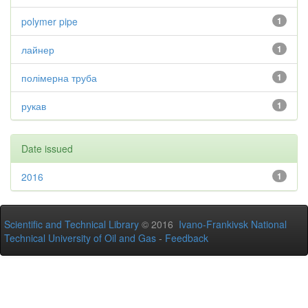
polymer pipe
1
лайнер
1
полімерна труба
1
рукав
1
Date issued
2016
1
Scientific and Technical Library
© 2016
Ivano-Frankivsk National
Technical University of Oil and Gas
-
Feedback