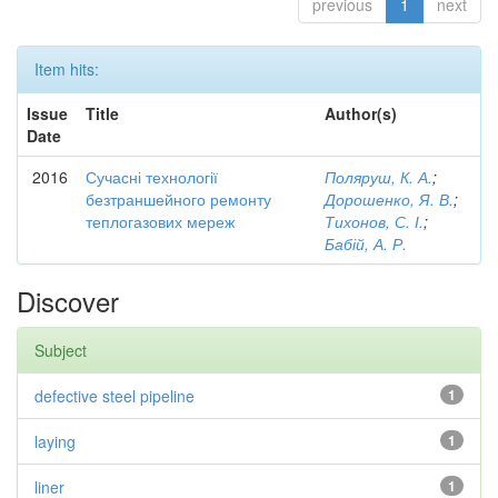
previous
1
next
Item hits:
Issue
Title
Author(s)
Date
2016
Сучасні технології
Поляруш, К. А.
;
безтраншейного ремонту
Дорошенко, Я. В.
;
теплогазових мереж
Тихонов, С. І.
;
Бабій, А. Р.
Discover
Subject
defective steel pipeline
1
laying
1
liner
1