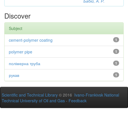
Бабій, А. Р.
Discover
Subject
cement-polymer coating
1
polymer pipe
1
полімерна труба
1
рукав
1
Scientific and Technical Library
© 2016
Ivano-Frankivsk National
Technical University of Oil and Gas
-
Feedback