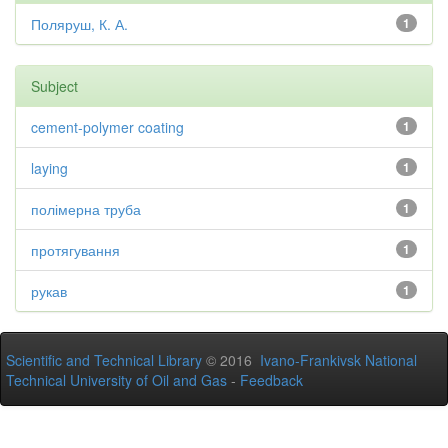
Поляруш, К. А.
1
Subject
cement-polymer coating
1
laying
1
полімерна труба
1
протягування
1
рукав
1
Scientific and Technical Library
© 2016
Ivano-Frankivsk National
Technical University of Oil and Gas
-
Feedback