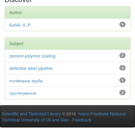
Author
Бабій, А. Р.
1
Subject
cement-polymer coating
1
defective steel pipeline
1
полімерна труба
1
протягування
1
Scientific and Technical Library
© 2016
Ivano-Frankivsk National
Technical University of Oil and Gas
-
Feedback