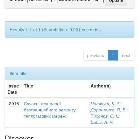
Results 1-1 of 1 (Search time: 0.001 seconds).
previous
1
next
Item hits:
Issue
Title
Author(s)
Date
2016
Сучасні технології
Поляруш, К. А.
;
безтраншейного ремонту
Дорошенко, Я. В.
;
теплогазових мереж
Тихонов, С. І.
;
Бабій, А. Р.
Discover