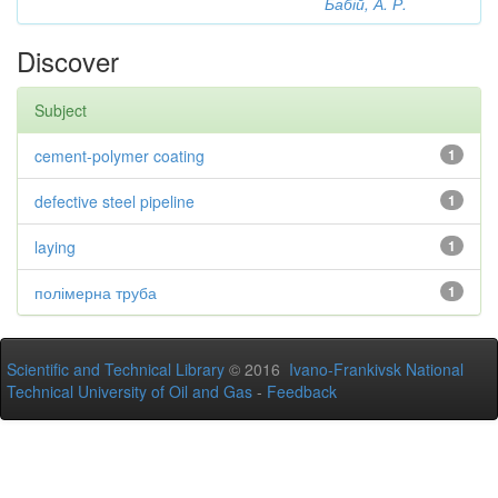
Бабій, А. Р.
Discover
Subject
cement-polymer coating
1
defective steel pipeline
1
laying
1
полімерна труба
1
Scientific and Technical Library
© 2016
Ivano-Frankivsk National
Technical University of Oil and Gas
-
Feedback