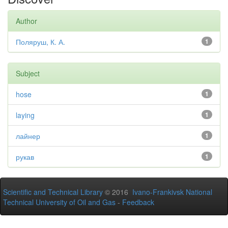
Author
Поляруш, К. А.
1
Subject
hose
1
laying
1
лайнер
1
рукав
1
Scientific and Technical Library
© 2016
Ivano-Frankivsk National
Technical University of Oil and Gas
-
Feedback