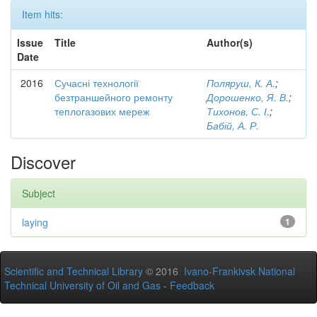
Item hits:
Issue
Title
Author(s)
Date
2016
Сучасні технології
Поляруш, К. А.
;
безтраншейного ремонту
Дорошенко, Я. В.
;
теплогазових мереж
Тихонов, С. І.
;
Бабій, А. Р.
Discover
Subject
laying
1
Scientific and Technical Library
© 2016
Ivano-Frankivsk National
Technical University of Oil and Gas
-
Feedback