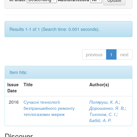
Results 1-1 of 1 (Search time: 0.001 seconds).
previous
1
next
Item hits:
Issue
Title
Author(s)
Date
2016
Сучасні технології
Поляруш, К. А.
;
безтраншейного ремонту
Дорошенко, Я. В.
;
теплогазових мереж
Тихонов, С. І.
;
Бабій, А. Р.
Discover