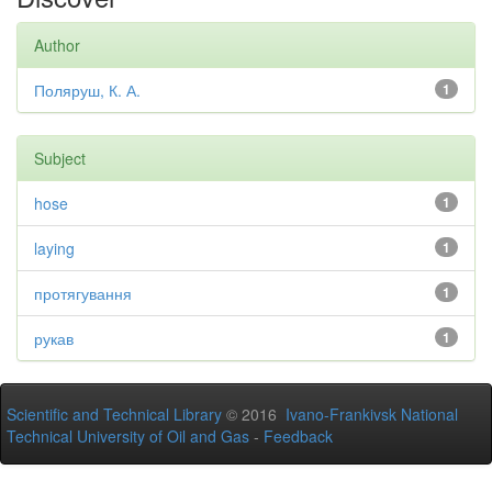
Author
Поляруш, К. А.
1
Subject
hose
1
laying
1
протягування
1
рукав
1
Scientific and Technical Library
© 2016
Ivano-Frankivsk National
Technical University of Oil and Gas
-
Feedback