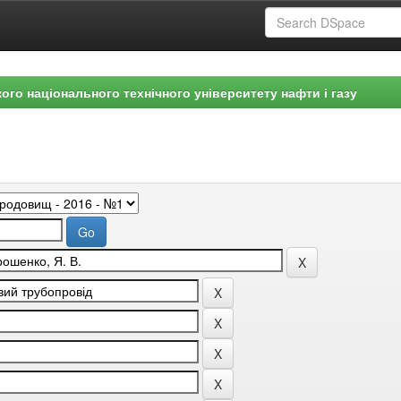
ого національного технічного університету нафти і газу