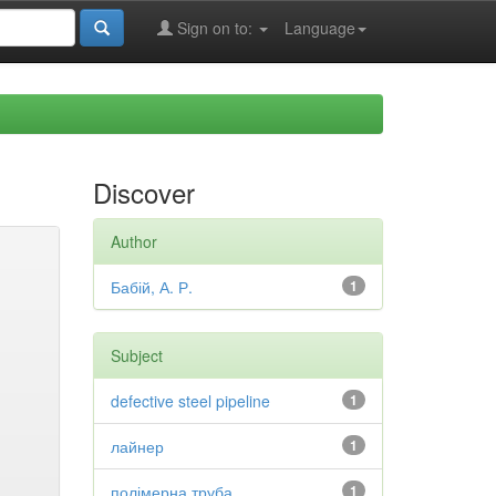
Sign on to:
Language
Discover
Author
Бабій, А. Р.
1
Subject
defective steel pipeline
1
лайнер
1
полімерна труба
1