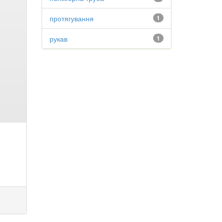
протягування
1
рукав
1