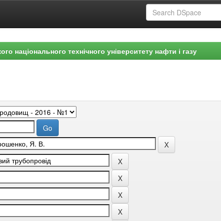
ого національного технічного університету нафти і газу