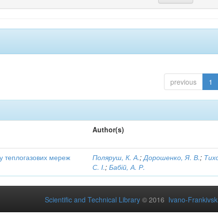
previous
1
Author(s)
ту теплогазових мереж
Поляруш, К. А.
;
Дорошенко, Я. В.
;
Тих
С. І.
;
Бабій, А. Р.
Scientific and Technical Library
© 2016
Ivano-Frankivsk 