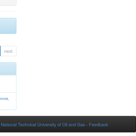
next
онов,
National Technical University of Oil and Gas
-
Feedback