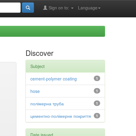
Sign on to:
Language
Discover
Subject
cement-polymer coating
1
hose
1
полімерна труба
1
цементно-полімерне покриття
1
Date issued