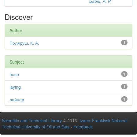
Бабій, А. Р.
Discover
Author
Поляруш, К. А.
1
Subject
hose
1
laying
1
лайнер
1
Scientific and Technical Library
© 2016
Ivano-Frankivsk National
Technical University of Oil and Gas
-
Feedback