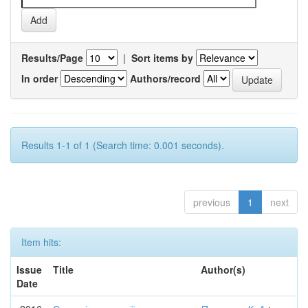
Results/Page
|
Sort items by
In order
Authors/record
Results 1-1 of 1 (Search time: 0.001 seconds).
previous
1
next
Item hits:
Issue
Title
Author(s)
Date