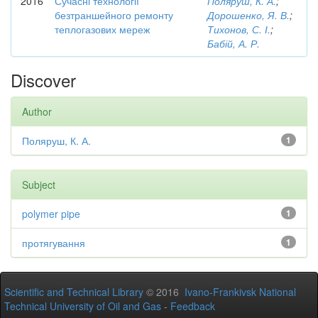
2016
Сучасні технології
Поляруш, К. А.
;
безтраншейного ремонту
Дорошенко, Я. В.
;
теплогазових мереж
Тихонов, С. І.
;
Бабій, А. Р.
Discover
Author
Поляруш, К. А.
1
Subject
polymer pipe
1
протягування
1
Scientific and Technical Library
© 2016
Ivano-Frankivsk National
Technical University of Oil and Gas
-
Feedback