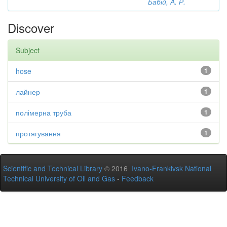
Бабій, А. Р.
Discover
Subject
hose
1
лайнер
1
полімерна труба
1
протягування
1
Scientific and Technical Library
© 2016
Ivano-Frankivsk National
Technical University of Oil and Gas
-
Feedback