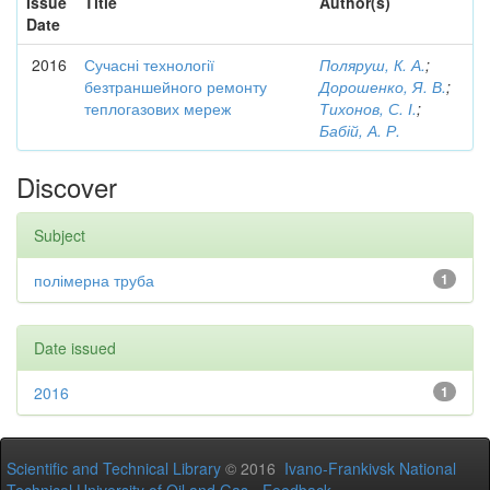
Issue
Title
Author(s)
Date
2016
Сучасні технології
Поляруш, К. А.
;
безтраншейного ремонту
Дорошенко, Я. В.
;
теплогазових мереж
Тихонов, С. І.
;
Бабій, А. Р.
Discover
Subject
полімерна труба
1
Date issued
2016
1
Scientific and Technical Library
© 2016
Ivano-Frankivsk National