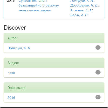
2016
Сучасні технології
Поляруш, К. А.
;
безтраншейного ремонту
Дорошенко, Я. В.
;
теплогазових мереж
Тихонов, С. І.
;
Бабій, А. Р.
Discover
Author
Поляруш, К. А.
1
Subject
hose
1
Date issued
2016
1