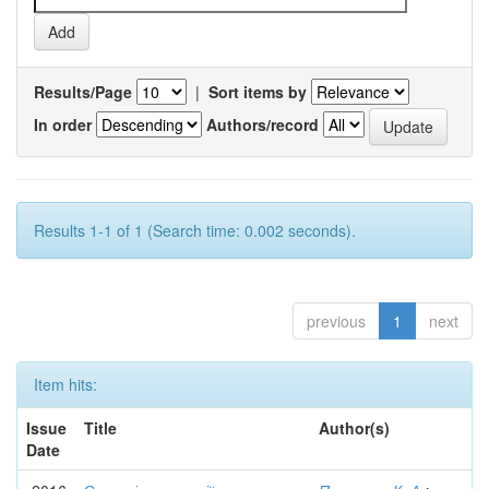
Results/Page
|
Sort items by
In order
Authors/record
Results 1-1 of 1 (Search time: 0.002 seconds).
previous
1
next
Item hits:
Issue
Title
Author(s)
Date