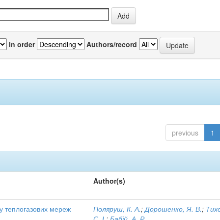
In order
Authors/record
previous
1
Author(s)
ту теплогазових мереж
Поляруш, К. А.
;
Дорошенко, Я. В.
;
Тих
С. І.
;
Бабій, А. Р.