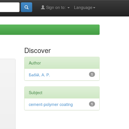
Sign on to:
Language
Discover
Author
Бабій, А. Р.
1
Subject
cement-polymer coating
1