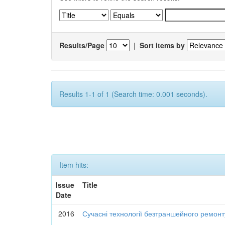
Results/Page
|
Sort items by
Results 1-1 of 1 (Search time: 0.001 seconds).
Item hits:
Issue
Title
Date
2016
Сучасні технології безтраншейного ремон