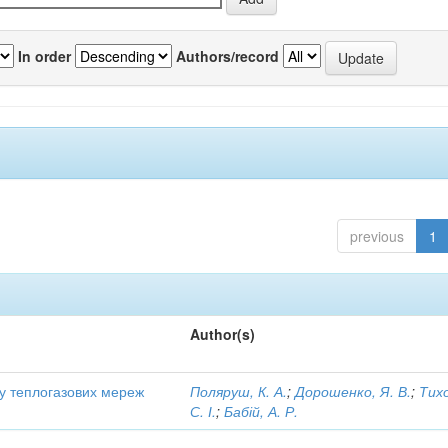
In order
Authors/record
previous
1
Author(s)
ту теплогазових мереж
Поляруш, К. А.
;
Дорошенко, Я. В.
;
Тих
С. І.
;
Бабій, А. Р.