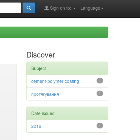
Sign on to:
Language
Discover
Subject
cement-polymer coating
1
протягування
1
Date issued
2016
1