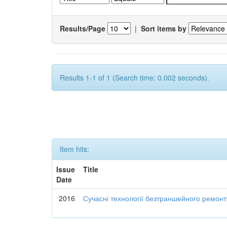
Results/Page
|
Sort items by
Results 1-1 of 1 (Search time: 0.002 seconds).
Item hits:
Issue
Title
Date
2016
Сучасні технології безтраншейного ремон