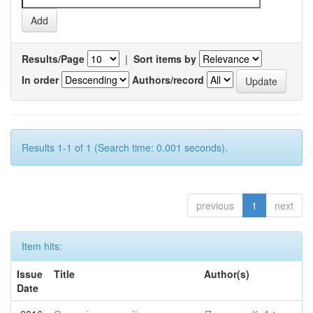
Results/Page
|
Sort items by
In order
Authors/record
Results 1-1 of 1 (Search time: 0.001 seconds).
previous
1
next
Item hits:
Issue
Title
Author(s)
Date