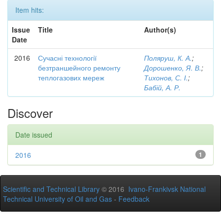
Item hits:
Issue
Title
Author(s)
Date
2016
Сучасні технології
Поляруш, К. А.
;
безтраншейного ремонту
Дорошенко, Я. В.
;
теплогазових мереж
Тихонов, С. І.
;
Бабій, А. Р.
Discover
Date issued
2016
1
Scientific and Technical Library
© 2016
Ivano-Frankivsk National
Technical University of Oil and Gas
-
Feedback