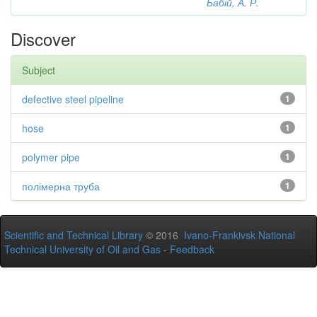
Бабій, А. Р.
Discover
Subject
defective steel pipeline
1
hose
1
polymer pipe
1
полімерна труба
1
Scientific and Technical Library
© 2016
Ivano-Frankivsk National
Technical University of Oil and Gas
-
Feedback