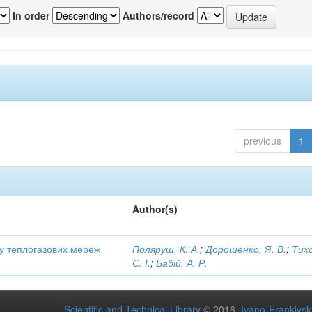
In order
Authors/record
previous
1
Author(s)
ту теплогазових мереж
Поляруш, К. А.
;
Дорошенко, Я. В.
;
Тих
С. І.
;
Бабій, А. Р.
Scientific and Technical Library
© 2016
Ivano-Frankivsk 