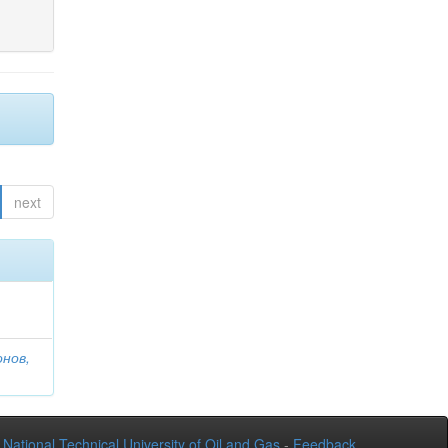
next
онов,
National Technical University of Oil and Gas
-
Feedback