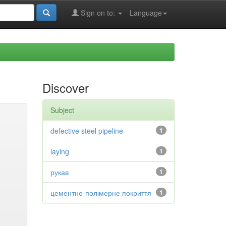
Sign on to:
Language
Discover
Subject
defective steel pipeline
1
laying
1
рукав
1
цементно-полімерне покриття
1