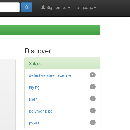
Sign on to:
Language
Discover
Subject
defective steel pipeline
1
laying
1
liner
1
polymer pipe
1
рукав
1