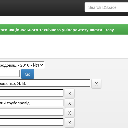
ого національного технічного університету нафти і газу