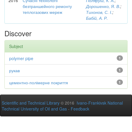
2016
Сучасні технології
Поляруш, К. А.
;
безтраншейного ремонту
Дорошенко, Я. В.
;
теплогазових мереж
Тихонов, С. І.
;
Бабій, А. Р.
Discover
Subject
polymer pipe
1
рукав
1
цементно-полімерне покриття
1
Scientific and Technical Library
© 2016
Ivano-Frankivsk National
Technical University of Oil and Gas
-
Feedback