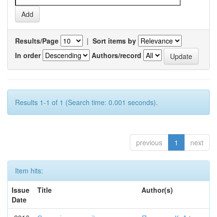
Results/Page
|
Sort items by
In order
Authors/record
Results 1-1 of 1 (Search time: 0.001 seconds).
previous
1
next
Item hits:
Issue
Title
Author(s)
Date