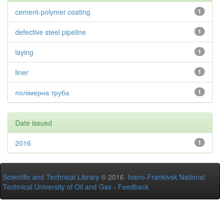
cement-polymer coating
1
defective steel pipeline
1
laying
1
liner
1
полімерна труба
1
Date issued
2016
1
Scientific and Technical Library
© 2016
Ivano-Frankivsk National
Technical University of Oil and Gas
-
Feedback