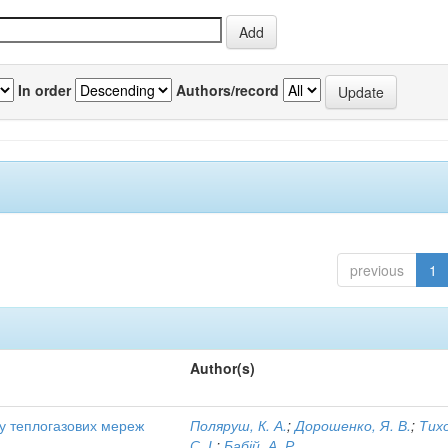
In order
Authors/record
previous
1
Author(s)
ту теплогазових мереж
Поляруш, К. А.
;
Дорошенко, Я. В.
;
Тих
С. І.
;
Бабій, А. Р.