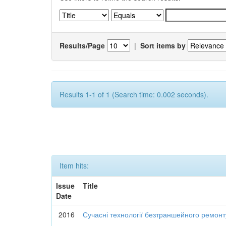
Results/Page
|
Sort items by
Results 1-1 of 1 (Search time: 0.002 seconds).
Item hits:
Issue
Title
Date
2016
Сучасні технології безтраншейного ремон