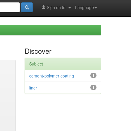
Sign on to:
Language
Discover
Subject
cement-polymer coating
1
liner
1