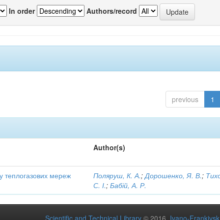
In order
Authors/record
previous
1
Author(s)
ту теплогазових мереж
Поляруш, К. А.
;
Дорошенко, Я. В.
;
Тих
С. І.
;
Бабій, А. Р.
Scientific and Technical Library
© 2016
Ivano-Frankivsk 