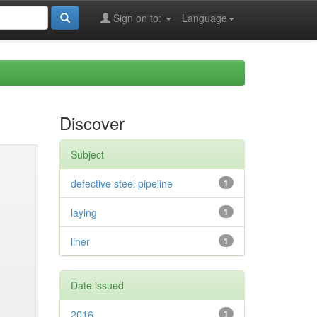
Sign on to:
Language
Discover
Subject
defective steel pipeline
1
laying
1
liner
1
Date issued
2016
1