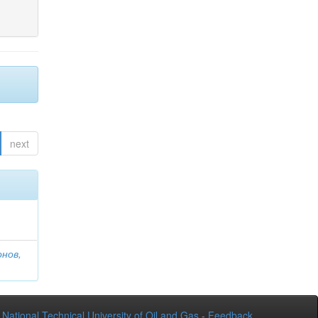
next
онов,
National Technical University of Oil and Gas
-
Feedback