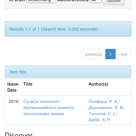
Results 1-1 of 1 (Search time: 0.002 seconds).
previous
1
next
Item hits:
Issue
Title
Author(s)
Date
2016
Сучасні технології
Поляруш, К. А.
;
безтраншейного ремонту
Дорошенко, Я. В.
;
теплогазових мереж
Тихонов, С. І.
;
Бабій, А. Р.
Discover