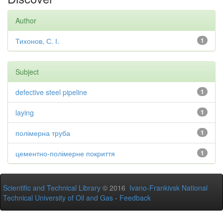
Author
Тихонов, С. І.
1
Subject
defective steel pipeline
1
laying
1
полімерна труба
1
цементно-полімерне покриття
1
Scientific and Technical Library
© 2016
Ivano-Frankivsk National
Technical University of Oil and Gas
-
Feedback