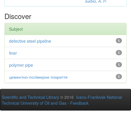
Бабій, А. Р.
Discover
Subject
defective steel pipeline
1
liner
1
polymer pipe
1
цементно-полімерне покриття
1
Scientific and Technical Library
© 2016
Ivano-Frankivsk National
Technical University of Oil and Gas
-
Feedback