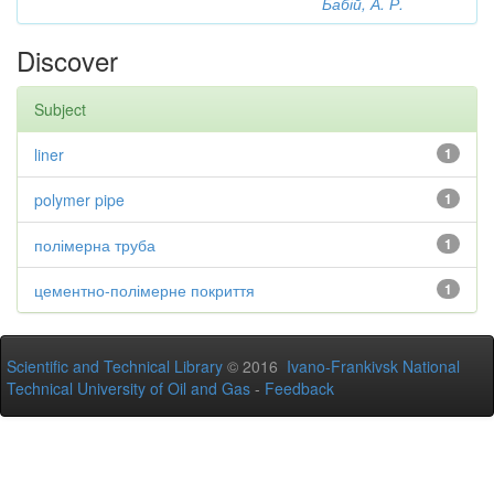
Бабій, А. Р.
Discover
Subject
liner
1
polymer pipe
1
полімерна труба
1
цементно-полімерне покриття
1
Scientific and Technical Library
© 2016
Ivano-Frankivsk National
Technical University of Oil and Gas
-
Feedback