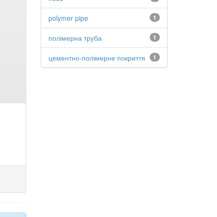
polymer pipe
1
полімерна труба
1
цементно-полімерне покриття
1