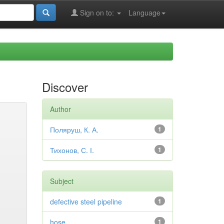
Sign on to:
Language
Discover
Author
Поляруш, К. А.
1
Тихонов, С. І.
1
Subject
defective steel pipeline
1
hose
1