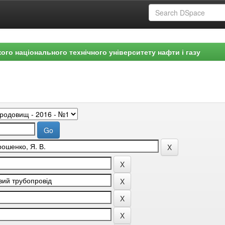
ого національного технічного університету нафти і газу